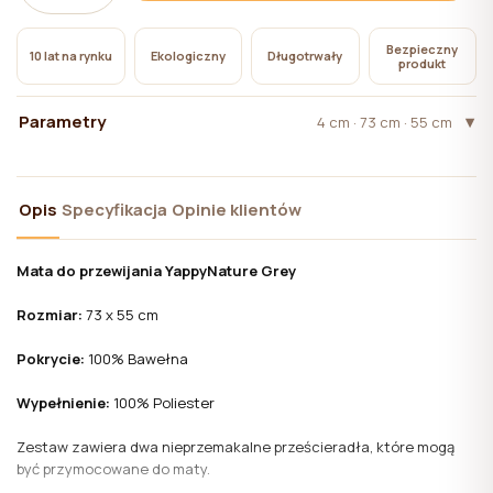
pliki cookie niezbędne do działania witryny, których
użycie nie wymaga zgody użytkownika.
Bezpieczny
10 lat na rynku
Ekologiczny
Długotrwały
produkt
Parametry
4 cm · 73 cm · 55 cm
Opis
Specyfikacja
Opinie klientów
Mata do przewijania
YappyNature Grey
Rozmiar:
73 x 55 cm
Pokrycie:
100% Bawełna
Wypełnienie:
100% Poliester
Zestaw zawiera dwa nieprzemakalne prześcieradła, które mogą
być przymocowane do maty.