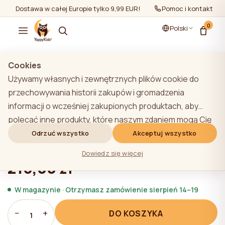
Dostawa w całej Europie tylko 9,99 EUR!
Pomoc i kontakt
0
Polski
Pokaż wszystko
/
Stoliki na przewijak Materace
Cookies
Używamy własnych i zewnętrznych plików cookie do
przechowywania historii zakupów i gromadzenia
informacji o wcześniej zakupionych produktach, aby
Materac do przewijania YappyNature
polecać inne produkty, które naszym zdaniem mogą Cię
Grey
zainteresować. Aby dowiedzieć się więcej o naszej
Odrzuć wszystko
Akceptuj wszystko
polityce plików cookie, kliknij przycisk "Dowiedz się
★★★★★
★★★★★
4,9 (22)
Dowiedz się więcej
więcej". Użytkownik może wyrazić zgodę na wszystkie
216,00 zł
pliki cookie, klikając przycisk "Akceptuj wszystko" lub
odrzucić je, klikając przycisk "Odrzuć wszystko". Jeśli
W magazynie · Otrzymasz zamówienie sierpień 14–19
użytkownik witryny kliknie przycisk "Odrzuć wszystkie",
−
+
DO KOSZYKA
na stronie internetowej przechowywane są techniczne
1