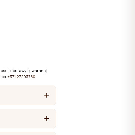
ści, dostawy i gwarancji.
umer
+371 27293780
.
osnowego, brzozowego,
DF i płyty laminowane.