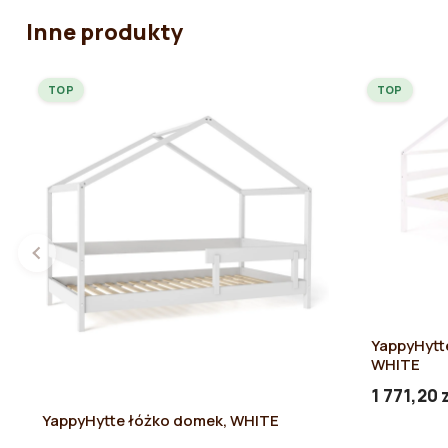
Inne produkty
TOP
TOP
YappyHytt
WHITE
1 771,20 
YappyHytte łóżko domek, WHITE