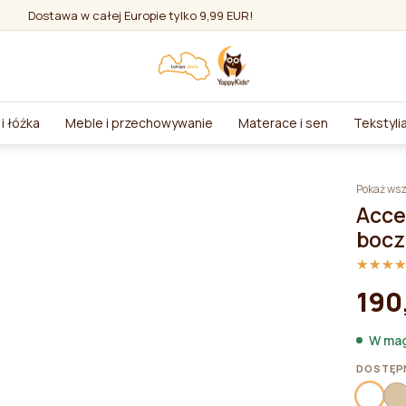
Dostawa w całej Europie tylko 9,99 EUR!
i łóżka
Meble i przechowywanie
Materace i sen
Tekstyli
Pokaż wsz
Acce
bocz
★★★
★★★
190
W mag
DOSTĘPN