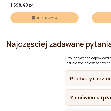
1 598,40 zł
DO KOSZYKA
Najczęściej zadawane pytani
Tutaj znajdziesz odpowiedzi 
Jeśli nie znajdziesz odpowied
Produkty i bezp
Z jakich materiałów w
Zamówienia i pł
To zależy od konkretnego
Gdzie produkowane są
bukowego i dębowego. W ko