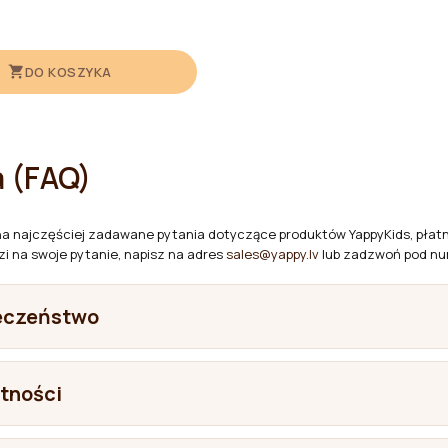
DO KOSZYKA
a (FAQ)
na najczęściej zadawane pytania dotyczące produktów YappyKids, płatno
zi na swoje pytanie, napisz na adres
sales@yappy.lv
lub zadzwoń pod n
ieczeństwo
ykonane są meble YappyKids?
atności
 produktu. Łóżeczka dziecięce i łóżka wykonujemy z litego drewna — s
 produkty YappyKids?
modach i szafach, oprócz litego drewna, stosowane są również płyty M