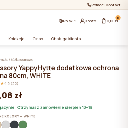
Pomoc i kontakt
0
Polski
Konto
0,00zł
a
Kolekcje
O nas
Obsługa klienta
ystko
/
Łóżka domowe
ssory YappyHytte dodatkowa ochrona
na 80cm, WHITE
★★
★★
4,9 (22)
,08 zł
azynie · Otrzymasz zamówienie sierpień 13–18
E KOLORY — WHITE