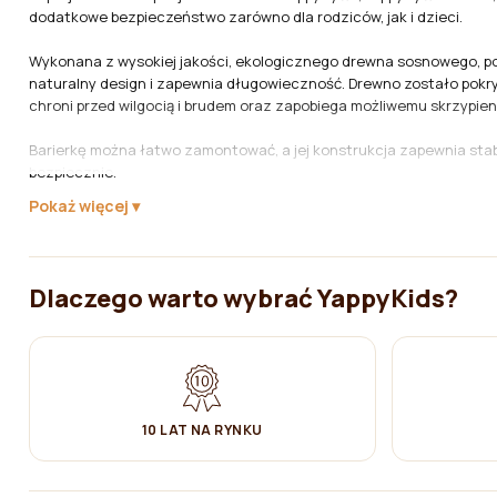
dodatkowe bezpieczeństwo zarówno dla rodziców, jak i dzieci.
Wykonana z wysokiej jakości, ekologicznego drewna sosnowego, po
naturalny design i zapewnia długowieczność. Drewno zostało pokry
chroni przed wilgocią i brudem oraz zapobiega możliwemu skrzypien
Barierkę można łatwo zamontować, a jej konstrukcja zapewnia stabi
bezpiecznie.
Pokaż więcej
Główne cechy:
- Pełna ochrona boczna dla łóżka YappyHytte.
- Wykonane z certyfikowanego drewna sosnowego FSC.
- Pokryte ekologicznym, bezpiecznym dla dzieci woskiem.
Dlaczego warto wybrać YappyKids?
- Łatwy i bezpieczny montaż.
Nadaje się do łóżek YappyHytte, YappyHytte 200cm
10 LAT NA RYNKU