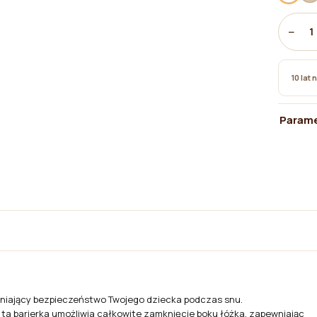
−
1
10 lat 
Parame
niający bezpieczeństwo Twojego dziecka podczas snu.
 ta barierka umożliwia całkowite zamknięcie boku łóżka, zapewniając