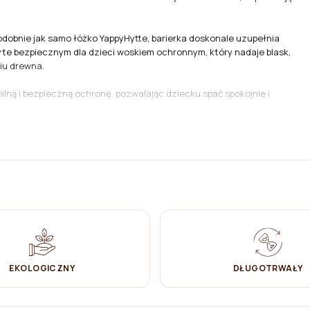
dobnie jak samo łóżko YappyHytte, barierka doskonale uzupełnia
te bezpiecznym dla dzieci woskiem ochronnym, który nadaje blask,
iu drewna.
lną i bezpieczną ochronę, pozwalając dziecku spać spokojnie i
EKOLOGICZNY
DŁUGOTRWAŁY