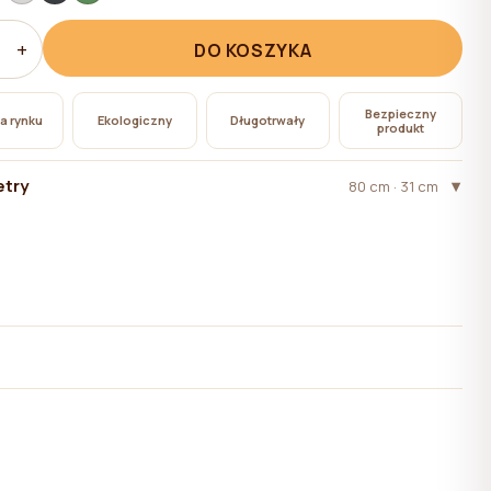
+
DO KOSZYKA
Bezpieczny
na rynku
Ekologiczny
Długotrwały
produkt
try
80 cm · 31 cm