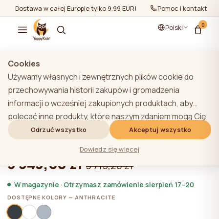
Dostawa w całej Europie tylko 9,99 EUR!
Pomoc i kontakt
0
Polski
Pokaż wszystko
/
Łóżeczka dziecięce
Cookies
Używamy własnych i zewnętrznych plików cookie do
przechowywania historii zakupów i gromadzenia
informacji o wcześniej zakupionych produktach, aby
ANTHRACITE Łóżeczko YappyÉtude
polecać inne produkty, które naszym zdaniem mogą Cię
zestaw
zainteresować. Aby dowiedzieć się więcej o naszej
Odrzuć wszystko
Akceptuj wszystko
polityce plików cookie, kliknij przycisk "Dowiedz się
★★★★★
★★★★★
4,9 (22)
Dowiedz się więcej
więcej". Użytkownik może wyrazić zgodę na wszystkie
3 343,68 zł
3 715,20 zł
pliki cookie, klikając przycisk "Akceptuj wszystko" lub
odrzucić je, klikając przycisk "Odrzuć wszystko". Jeśli
W magazynie · Otrzymasz zamówienie sierpień 17–20
użytkownik witryny kliknie przycisk "Odrzuć wszystkie",
DOSTĘPNE KOLORY — ANTHRACITE
na stronie internetowej przechowywane są techniczne