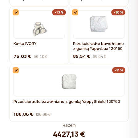
-13%
-10%
Kółka IVORY
Prześcieradło bawełniane
z gumką YappyLux 120*60
76,03 €
85,54 €
86,40 €
95,04 €
-11%
Prześcieradło bawełniane z gumką YappyShield 120*60
108,86 €
120,96 €
Razem
4427,13 €