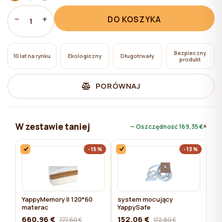
pliki cookie niezbędne do działania witryny, których
użycie nie wymaga zgody użytkownika.
−
+
DO KOSZYKA
1
Bezpieczny
10 lat na rynku
Ekologiczny
Długotrwały
produkt
PORÓWNAJ
W zestawie taniej
▾
— Oszczędność
169,35 €
-15%
-13%
YappyMemory II 120*60
system mocujący
materac
YappySafe
660,96 €
152,06 €
777,60 €
172,80 €