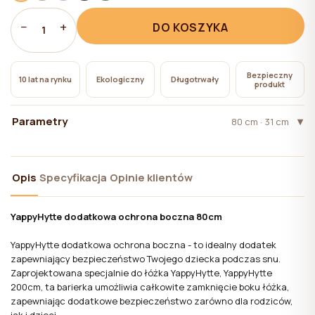
pliki cookie niezbędne do działania witryny, których
użycie nie wymaga zgody użytkownika.
−
+
DO KOSZYKA
1
Bezpieczny
10 lat na rynku
Ekologiczny
Długotrwały
produkt
Parametry
80 cm · 31 cm
Opis
Specyfikacja
Opinie klientów
YappyHytte dodatkowa ochrona boczna 80cm
YappyHytte dodatkowa ochrona boczna - to idealny dodatek
zapewniający bezpieczeństwo Twojego dziecka podczas snu.
Zaprojektowana specjalnie do łóżka YappyHytte, YappyHytte
200cm, ta barierka umożliwia całkowite zamknięcie boku łóżka,
zapewniając dodatkowe bezpieczeństwo zarówno dla rodziców,
jak i dzieci.