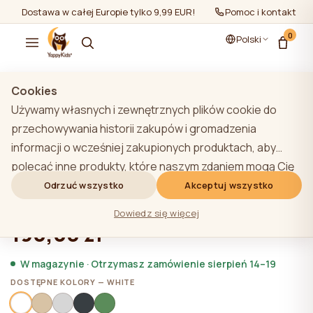
Dostawa w całej Europie tylko 9,99 EUR!
Pomoc i kontakt
0
Polski
Pokaż wszystko
/
Łóżka domowe
Cookies
Używamy własnych i zewnętrznych plików cookie do
przechowywania historii zakupów i gromadzenia
informacji o wcześniej zakupionych produktach, aby
Accessory YappyHytte dodatkowa
polecać inne produkty, które naszym zdaniem mogą Cię
ochrona boczna 80cm, WHITE
zainteresować. Aby dowiedzieć się więcej o naszej
Odrzuć wszystko
Akceptuj wszystko
polityce plików cookie, kliknij przycisk "Dowiedz się
★★★★★
★★★★★
4,9 (22)
Dowiedz się więcej
więcej". Użytkownik może wyrazić zgodę na wszystkie
190,08 zł
pliki cookie, klikając przycisk "Akceptuj wszystko" lub
odrzucić je, klikając przycisk "Odrzuć wszystko". Jeśli
W magazynie · Otrzymasz zamówienie sierpień 14–19
użytkownik witryny kliknie przycisk "Odrzuć wszystkie",
DOSTĘPNE KOLORY — WHITE
na stronie internetowej przechowywane są techniczne