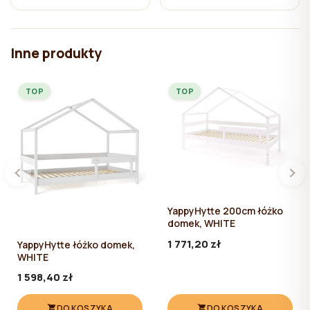
Inne produkty
TOP
TOP
YappyHytte 200cm łóżko
domek, WHITE
1 771,20 zł
YappyHytte łóżko domek,
WHITE
1 598,40 zł
DO KOSZYKA
DO KOSZYKA