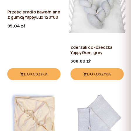
Prześcieradło bawełniane
z gumką YappyLux 120*60
95,04 zł
Zderzak do łóżeczka
YappyGum, grey
388,80 zł
DO KOSZYKA
DO KOSZYKA