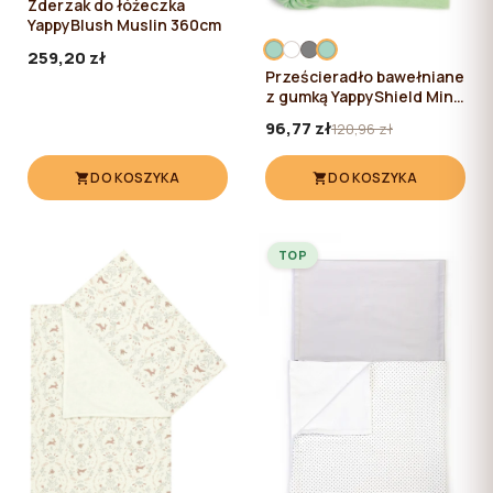
Zderzak do łóżeczka
YappyBlush Muslin 360cm
259,20 zł
Prześcieradło bawełniane
z gumką YappyShield Mint
120*60
96,77 zł
120,96 zł
DO KOSZYKA
DO KOSZYKA
TOP