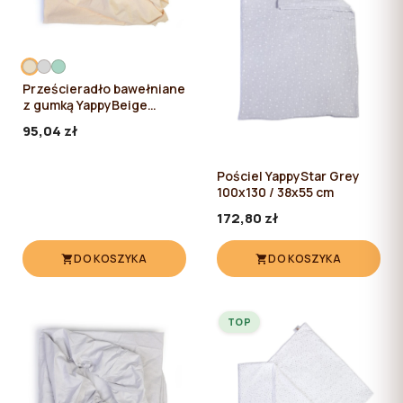
Prześcieradło bawełniane
z gumką YappyBeige
120*60
95,04 zł
Pościel YappyStar Grey
100x130 / 38x55 cm
172,80 zł
DO KOSZYKA
DO KOSZYKA
TOP