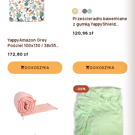
Prześcieradło bawełniane
z gumką YappyShield
Beige 120*60
120,96 zł
YappyAmazon Grey
Pościel 100x130 / 38x55
cm
172,80 zł
DO KOSZYKA
DO KOSZYKA
-20%