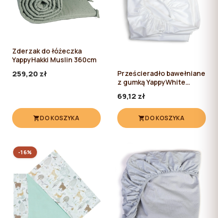
Zderzak do łóżeczka
YappyHakki Muslin 360cm
259,20 zł
Prześcieradło bawełniane
z gumką YappyWhite
80*60
69,12 zł
DO KOSZYKA
DO KOSZYKA
-16%