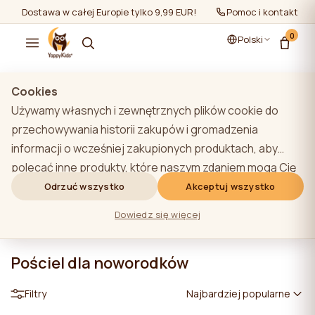
Dostawa w całej Europie tylko 9,99 EUR!
Pomoc i kontakt
0
Polski
Cookies
Używamy własnych i zewnętrznych plików cookie do
przechowywania historii zakupów i gromadzenia
informacji o wcześniej zakupionych produktach, aby
polecać inne produkty, które naszym zdaniem mogą Cię
zainteresować. Aby dowiedzieć się więcej o naszej
Odrzuć wszystko
Akceptuj wszystko
polityce plików cookie, kliknij przycisk "Dowiedz się
Dowiedz się więcej
więcej". Użytkownik może wyrazić zgodę na wszystkie
pliki cookie, klikając przycisk "Akceptuj wszystko" lub
Pościel dla noworodków
odrzucić je, klikając przycisk "Odrzuć wszystko". Jeśli
użytkownik witryny kliknie przycisk "Odrzuć wszystkie",
Filtry
Najbardziej popularne
na stronie internetowej przechowywane są techniczne