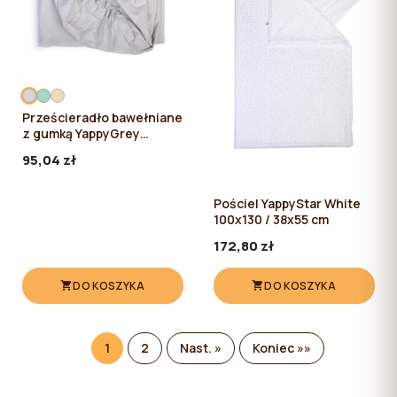
Prześcieradło bawełniane
z gumką YappyGrey
120*60
95,04 zł
Pościel YappyStar White
100x130 / 38x55 cm
172,80 zł
DO KOSZYKA
DO KOSZYKA
1
2
Nast. »
Koniec »»