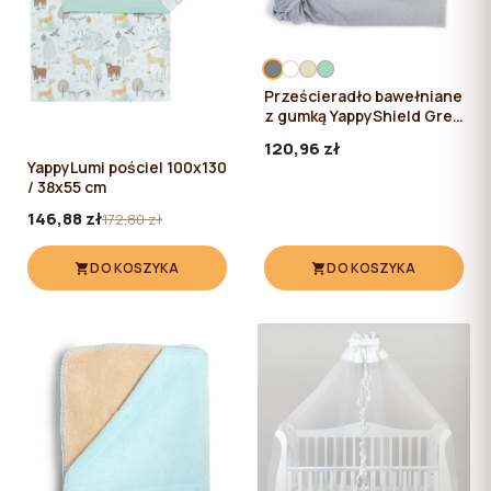
Prześcieradło bawełniane
z gumką YappyShield Grey
120*60
120,96 zł
YappyLumi pościel 100x130
/ 38x55 cm
146,88 zł
172,80 zł
DO KOSZYKA
DO KOSZYKA