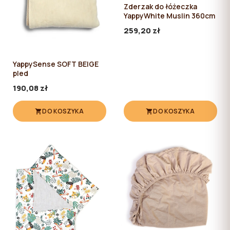
Zderzak do łóżeczka
YappyWhite Muslin 360cm
259,20 zł
YappySense SOFT BEIGE
pled
190,08 zł
DO KOSZYKA
DO KOSZYKA