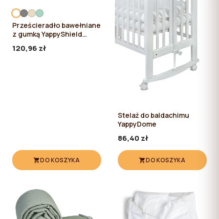
Prześcieradło bawełniane
z gumką YappyShield
120*60
120,96 zł
Stelaż do baldachimu
YappyDome
86,40 zł
DO KOSZYKA
DO KOSZYKA