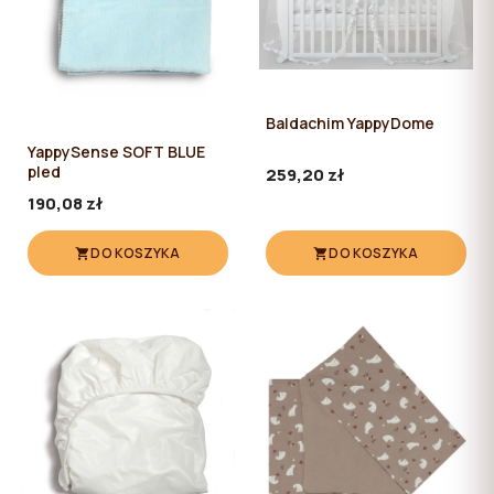
Baldachim YappyDome
YappySense SOFT BLUE
pled
259,20 zł
190,08 zł
DO KOSZYKA
DO KOSZYKA