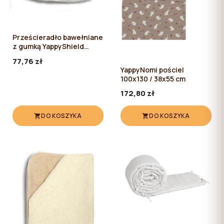
Prześcieradło bawełniane
z gumką YappyShield
80*60
77,76 zł
YappyNomi pościel
100x130 / 38x55 cm
172,80 zł
DO KOSZYKA
DO KOSZYKA