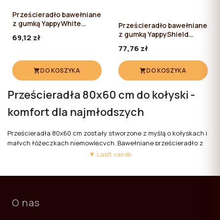
Prześcieradło bawełniane
z gumką YappyWhite
Prześcieradło bawełniane
80*60
z gumką YappyShield
69,12 zł
80*60
77,76 zł
DO KOSZYKA
DO KOSZYKA
Prześcieradła 80x60 cm do kołyski -
komfort dla najmłodszych
Prześcieradła 80x60 cm zostały stworzone z myślą o kołyskach i
małych łóżeczkach niemowlęcych. Bawełniane prześcieradło z
gumką dobrze przylega do materaca, zapewniając wygodne i
▼ Lasīt vairāk
bezpieczne miejsce do snu.
Prześcieradła YappyKids wykonane są z miękkich, oddychających i
hipoalergicznych materiałów przyjaznych dla delikatnej skóry
O nas
dziecka. Naturalna bawełna wspiera komfort i odpowiednią
cyrkulację powietrza.