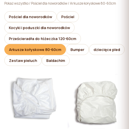
pliki cookie niezbędne do działania witryny, których
Pokaż wszystko
/
Pościel dla noworodków
/
Arkusze kołyskowe 80-60cm
użycie nie wymaga zgody użytkownika.
Pościel dla noworodków
Pościel
Kocyki i poduszki dla noworodków
Prześcieradła do łóżeczka 120-60cm
Arkusze kołyskowe 80-60cm
Bumper
dziecięce pled
Zestaw pieluch
Baldachim