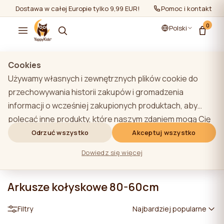
Dostawa w całej Europie tylko 9,99 EUR!
Pomoc i kontakt
0
Polski
Cookies
Używamy własnych i zewnętrznych plików cookie do
przechowywania historii zakupów i gromadzenia
informacji o wcześniej zakupionych produktach, aby
polecać inne produkty, które naszym zdaniem mogą Cię
zainteresować. Aby dowiedzieć się więcej o naszej
Odrzuć wszystko
Akceptuj wszystko
polityce plików cookie, kliknij przycisk "Dowiedz się
Dowiedz się więcej
więcej". Użytkownik może wyrazić zgodę na wszystkie
pliki cookie, klikając przycisk "Akceptuj wszystko" lub
Arkusze kołyskowe 80-60cm
odrzucić je, klikając przycisk "Odrzuć wszystko". Jeśli
użytkownik witryny kliknie przycisk "Odrzuć wszystkie",
Filtry
Najbardziej popularne
na stronie internetowej przechowywane są techniczne