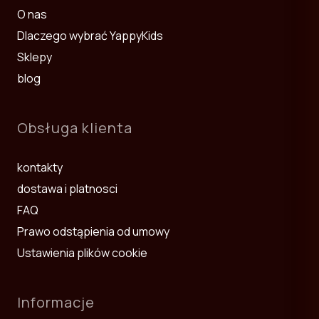
О nas
Dzięki elastycznej gumce prześcieradło pozostaje na swoim
miejscu i zachowuje kształt nawet po wielu praniach. To
Dlaczego wybrać YappyKids
praktyczny wybór do codziennego użytkowania.
Sklepy
Zobacz również:
Prześcieradła 120x60 cm
,
Komplety pościeli
oraz
blog
Łóżeczka dziecięce
.
Obsługa klienta
kontakty
dostawa i platnosci
FAQ
Prawo odstąpienia od umowy
Ustawienia plików cookie
Informacje