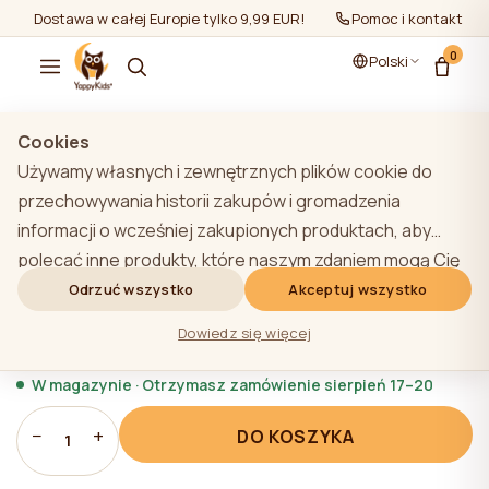
Dostawa w całej Europie tylko 9,99 EUR!
Pomoc i kontakt
0
Polski
Pokaż wszystko
/
Pościel dla noworodków
/
Bumper
Cookies
Używamy własnych i zewnętrznych plików cookie do
przechowywania historii zakupów i gromadzenia
informacji o wcześniej zakupionych produktach, aby
Zderzak do łóżeczka YappyGum, grey
polecać inne produkty, które naszym zdaniem mogą Cię
zainteresować. Aby dowiedzieć się więcej o naszej
Odrzuć wszystko
Akceptuj wszystko
★★★★★
★★★★★
4,9 (22)
polityce plików cookie, kliknij przycisk "Dowiedz się
388,80 zł
Dowiedz się więcej
więcej". Użytkownik może wyrazić zgodę na wszystkie
pliki cookie, klikając przycisk "Akceptuj wszystko" lub
W magazynie · Otrzymasz zamówienie sierpień 17–20
odrzucić je, klikając przycisk "Odrzuć wszystko". Jeśli
−
+
DO KOSZYKA
użytkownik witryny kliknie przycisk "Odrzuć wszystkie",
1
na stronie internetowej przechowywane są techniczne