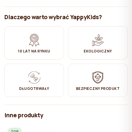
możliwość dowolnego kształtowania.
Długość ochraniacza:
240 cm
Dlaczego warto wybrać YappyKids?
Tkanina:
100% bawełna (dzianina)
Instrukcje opieki:
✔ Pranie w pralce przy 30-40°C
10 LAT NA RYNKU
EKOLOGICZNY
✔ Nie wybielać
✔ Prasować przy średnim ustawieniu mocy żelazka
✔ Powiesić do wyschnięcia
DŁUGOTRWAŁY
BEZPIECZNY PRODUKT
✔ Produkt nie nadaje się do prania chemicznego
Inne produkty
TOP