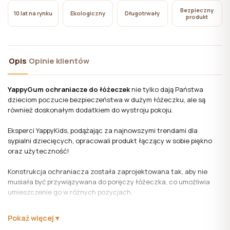
pliki cookie niezbędne do działania witryny, których
Bezpieczny
10 lat na rynku
Ekologiczny
Długotrwały
użycie nie wymaga zgody użytkownika.
produkt
Opis
Opinie klientów
YappyGum ochraniacze do łóżeczek
nie tylko dają Państwa
dzieciom poczucie bezpieczeństwa w dużym łóżeczku, ale są
również doskonałym dodatkiem do wystroju pokoju.
Eksperci YappyKids, podążając za najnowszymi trendami dla
sypialni dziecięcych, opracowali produkt łączący w sobie piękno
oraz użyteczność!
Konstrukcja ochraniacza została zaprojektowana tak, aby nie
musiała być przywiązywana do poręczy łóżeczka, co umożliwia
umieszczenie go w różnych pozycjach.
YappyGum ochraniacz do łóżeczka świetnie sprawdzi się również
Pokaż więcej
jako gniazdko, ponieważ jego rozmiar i konstrukcja zapewniają