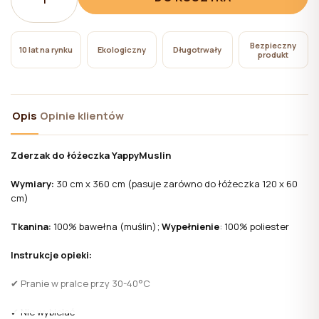
pliki cookie niezbędne do działania witryny, których
użycie nie wymaga zgody użytkownika.
Bezpieczny
10 lat na rynku
Ekologiczny
Długotrwały
produkt
Opis
Opinie klientów
Zderzak do łóżeczka YappyMuslin
Wymiary:
30 cm x 360 cm (pasuje zarówno do łóżeczka 120 x 60
cm)
Tkanina:
100% bawełna (muślin);
Wypełnienie
: 100% poliester
Instrukcje opieki:
✔ Pranie w pralce przy 30-40°C
✔ Nie wybielać