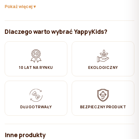
Pokaż więcej
✔ Prasować przy średnim ustawieniu mocy żelazka (muślinu nie
trzeba prasować, aby zachował swój naturalny wygląd)
✔ Powiesić do wyschnięcia
Dlaczego warto wybrać YappyKids?
✔ Produkt nie nadaje się do prania chemicznego
10 LAT NA RYNKU
EKOLOGICZNY
DŁUGOTRWAŁY
BEZPIECZNY PRODUKT
Inne produkty