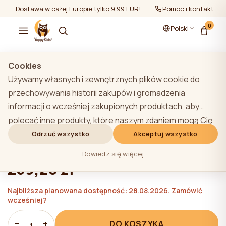
Dostawa w całej Europie tylko 9,99 EUR!
Pomoc i kontakt
0
Polski
Pokaż wszystko
/
Pościel dla noworodków
/
Bumper
Cookies
Używamy własnych i zewnętrznych plików cookie do
przechowywania historii zakupów i gromadzenia
informacji o wcześniej zakupionych produktach, aby
Zderzak do łóżeczka YappyMokka
polecać inne produkty, które naszym zdaniem mogą Cię
Muslin 360cm
zainteresować. Aby dowiedzieć się więcej o naszej
Odrzuć wszystko
Akceptuj wszystko
polityce plików cookie, kliknij przycisk "Dowiedz się
★★★★★
★★★★★
4,9 (22)
Dowiedz się więcej
więcej". Użytkownik może wyrazić zgodę na wszystkie
259,20 zł
pliki cookie, klikając przycisk "Akceptuj wszystko" lub
odrzucić je, klikając przycisk "Odrzuć wszystko". Jeśli
Najbliższa planowana dostępność: 28.08.2026. Zamówić
wcześniej?
użytkownik witryny kliknie przycisk "Odrzuć wszystkie",
na stronie internetowej przechowywane są techniczne
−
+
DO KOSZYKA
1