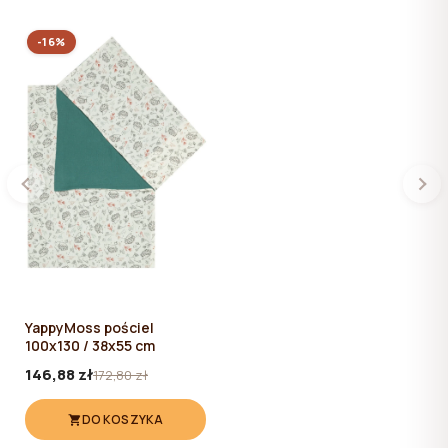
-16%
YappyMoss pościel
100x130 / 38x55 cm
146,88 zł
172,80 zł
DO KOSZYKA