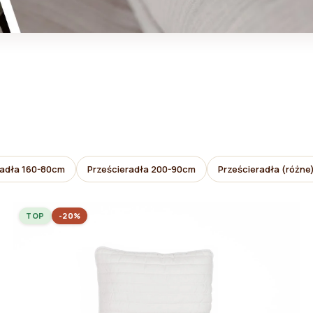
radła 160-80cm
Prześcieradła 200-90cm
Prześcieradła (różne
TOP
-20%