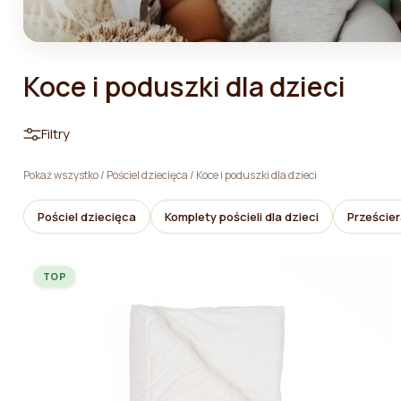
Koce i poduszki dla dzieci
Filtry
Pokaż wszystko
/
Pościel dziecięca
/
Koce i poduszki dla dzieci
Pościel dziecięca
Komplety pościeli dla dzieci
Przeście
TOP