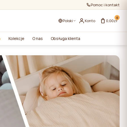
Pomoc i kontakt
0
Polski
Konto
0,00zł
a
Kolekcje
O nas
Obsługa klienta