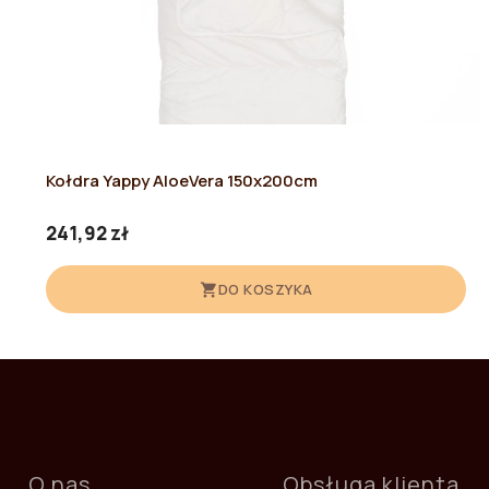
Kołdra Yappy AloeVera 150x200cm
241,92 zł
DO KOSZYKA
O nas
Obsługa klienta