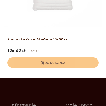
Poduszka Yappy AloeVera 50x60 cm
124,42 zł
155,52 zł
DO KOSZYKA
Informacje
Moje konto