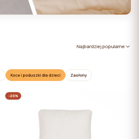
Najbardziej popularne
)
Koce i poduszki dla dzieci
Zasłony
-20%