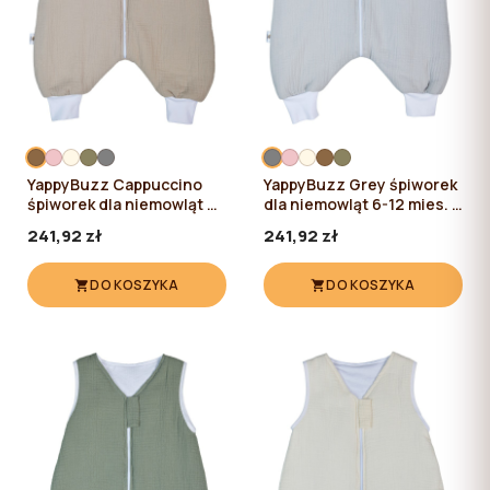
YappyBuzz Cappuccino
YappyBuzz Grey śpiworek
śpiworek dla niemowląt 6-
dla niemowląt 6-12 mies. /
12 mies. / 72 cm
72 cm
241,92 zł
241,92 zł
DO KOSZYKA
DO KOSZYKA