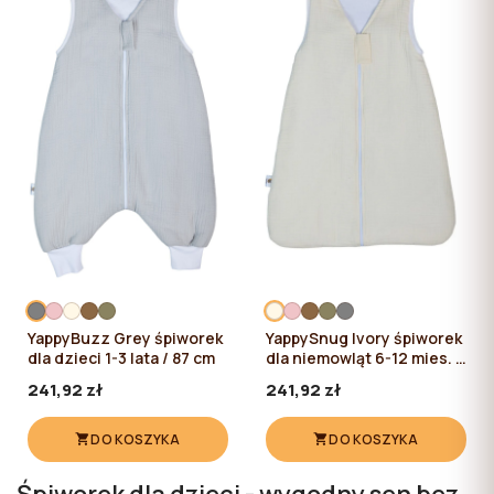
YappyBuzz Grey śpiworek
YappySnug Ivory śpiworek
dla dzieci 1-3 lata / 87 cm
dla niemowląt 6-12 mies. /
76 cm
241,92 zł
241,92 zł
DO KOSZYKA
DO KOSZYKA
Śpiworek dla dzieci - wygodny sen bez