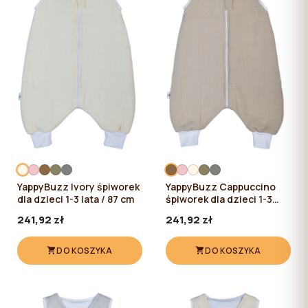
YappyBuzz Ivory śpiworek
YappyBuzz Cappuccino
dla dzieci 1-3 lata / 87 cm
śpiworek dla dzieci 1-3
lata / 87 cm
241,92 zł
241,92 zł
DO KOSZYKA
DO KOSZYKA