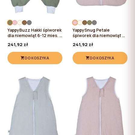
YappyBuzz Hakki śpiworek
YappySnug Petale
dla niemowląt 6-12 mies. /
śpiworek dla niemowląt 0-
72 cm
6 mies. / 60 cm
241,92 zł
241,92 zł
DO KOSZYKA
DO KOSZYKA