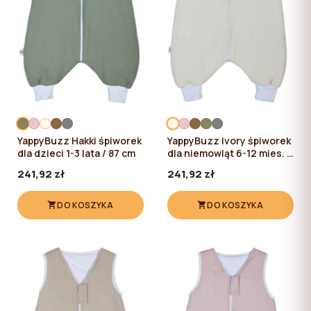
YappyBuzz Hakki śpiworek
YappyBuzz Ivory śpiworek
dla dzieci 1-3 lata / 87 cm
dla niemowląt 6-12 mies. /
72 cm
241,92 zł
241,92 zł
DO KOSZYKA
DO KOSZYKA