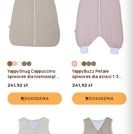
YappySnug Cappuccino
YappyBuzz Petale
śpiworek dla niemowląt 6-
śpiworek dla dzieci 1-3
12 mies. / 76 cm
lata / 87 cm
241,92 zł
241,92 zł
DO KOSZYKA
DO KOSZYKA