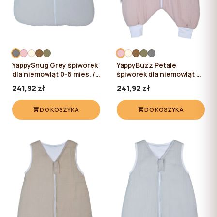
YappySnug Grey śpiworek
YappyBuzz Petale
dla niemowląt 0-6 mies. /
śpiworek dla niemowląt 6-
60 cm
12 mies. / 72 cm
241,92 zł
241,92 zł
DO KOSZYKA
DO KOSZYKA