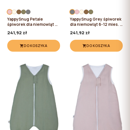
YappySnug Petale
YappySnug Grey śpiworek
śpiworek dla niemowląt 6-
dla niemowląt 6-12 mies. /
12 mies. / 76 cm
76 cm
241,92 zł
241,92 zł
DO KOSZYKA
DO KOSZYKA