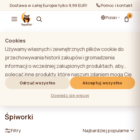
Dostawa w całej Europie tylko 9,99 EUR!
Pomoc i kontakt
0
Polski
Cookies
Używamy własnych i zewnętrznych plików cookie do
przechowywania historii zakupów i gromadzenia
informacji o wcześniej zakupionych produktach, aby
polecać inne produkty, które naszym zdaniem mogą Cię
zainteresować. Aby dowiedzieć się więcej o naszej
Odrzuć wszystko
Akceptuj wszystko
polityce plików cookie, kliknij przycisk "Dowiedz się
Dowiedz się więcej
więcej". Użytkownik może wyrazić zgodę na wszystkie
pliki cookie, klikając przycisk "Akceptuj wszystko" lub
Śpiworki
odrzucić je, klikając przycisk "Odrzuć wszystko". Jeśli
użytkownik witryny kliknie przycisk "Odrzuć wszystkie",
Filtry
Najbardziej popularne
na stronie internetowej przechowywane są techniczne