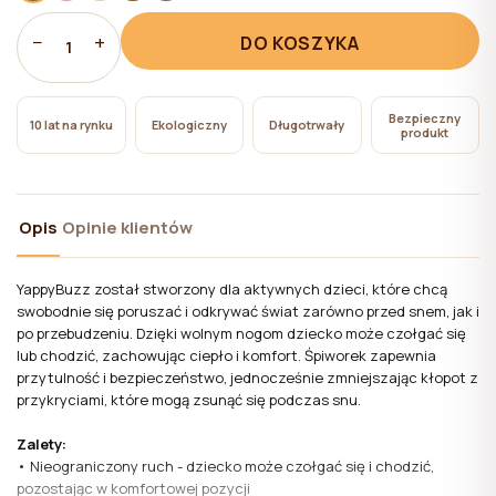
pliki cookie niezbędne do działania witryny, których
użycie nie wymaga zgody użytkownika.
−
+
DO KOSZYKA
1
Bezpieczny
10 lat na rynku
Ekologiczny
Długotrwały
produkt
Opis
Opinie klientów
YappyBuzz został stworzony dla aktywnych dzieci, które chcą
swobodnie się poruszać i odkrywać świat zarówno przed snem, jak i
po przebudzeniu. Dzięki wolnym nogom dziecko może czołgać się
lub chodzić, zachowując ciepło i komfort. Śpiworek zapewnia
przytulność i bezpieczeństwo, jednocześnie zmniejszając kłopot z
przykryciami, które mogą zsunąć się podczas snu.
Zalety:
• Nieograniczony ruch - dziecko może czołgać się i chodzić,
pozostając w komfortowej pozycji