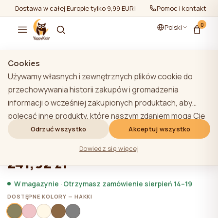
Dostawa w całej Europie tylko 9,99 EUR!
Pomoc i kontakt
0
Polski
Pokaż wszystko
/
Śpiworki
/
6-12 mies.
Cookies
Używamy własnych i zewnętrznych plików cookie do
przechowywania historii zakupów i gromadzenia
informacji o wcześniej zakupionych produktach, aby
YappyBuzz Hakki śpiworek dla
polecać inne produkty, które naszym zdaniem mogą Cię
niemowląt 6-12 mies. / 72 cm
zainteresować. Aby dowiedzieć się więcej o naszej
Odrzuć wszystko
Akceptuj wszystko
polityce plików cookie, kliknij przycisk "Dowiedz się
★★★★★
★★★★★
4,9 (22)
Dowiedz się więcej
więcej". Użytkownik może wyrazić zgodę na wszystkie
241,92 zł
pliki cookie, klikając przycisk "Akceptuj wszystko" lub
odrzucić je, klikając przycisk "Odrzuć wszystko". Jeśli
W magazynie · Otrzymasz zamówienie sierpień 14–19
użytkownik witryny kliknie przycisk "Odrzuć wszystkie",
DOSTĘPNE KOLORY — HAKKI
na stronie internetowej przechowywane są techniczne