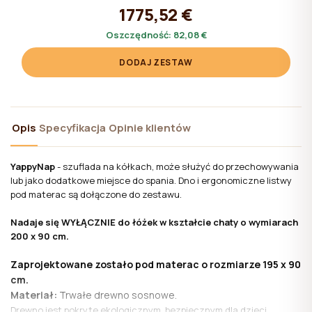
1775,52 €
Oszczędność:
82,08 €
DODAJ ZESTAW
Opis
Specyfikacja
Opinie klientów
YappyNap
- szuflada na kółkach, może służyć do przechowywania
lub jako dodatkowe miejsce do spania. Dno i ergonomiczne listwy
pod materac są dołączone do zestawu.
Nadaje się WYŁĄCZNIE do łóżek w kształcie chaty o wymiarach
200 x 90 cm.
Zaprojektowane zostało pod materac o rozmiarze 195 x 90
cm.
Materiał:
Trwałe drewno sosnowe.
Drewno jest pokryte ekologicznym, bezpiecznym dla dzieci