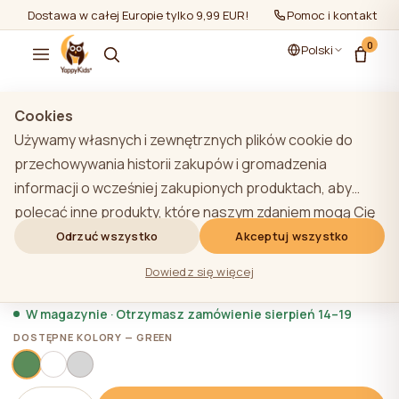
Dostawa w całej Europie tylko 9,99 EUR!
Pomoc i kontakt
0
Polski
Pokaż wszystko
/
Szuflady pod łóżka
Cookies
Używamy własnych i zewnętrznych plików cookie do
przechowywania historii zakupów i gromadzenia
informacji o wcześniej zakupionych produktach, aby
Szuflada YappyNap, GREEN
polecać inne produkty, które naszym zdaniem mogą Cię
zainteresować. Aby dowiedzieć się więcej o naszej
Odrzuć wszystko
Akceptuj wszystko
★★★★★
★★★★★
4,9 (22)
polityce plików cookie, kliknij przycisk "Dowiedz się
1 036,80 zł
Dowiedz się więcej
więcej". Użytkownik może wyrazić zgodę na wszystkie
pliki cookie, klikając przycisk "Akceptuj wszystko" lub
W magazynie · Otrzymasz zamówienie sierpień 14–19
odrzucić je, klikając przycisk "Odrzuć wszystko". Jeśli
DOSTĘPNE KOLORY — GREEN
użytkownik witryny kliknie przycisk "Odrzuć wszystkie",
na stronie internetowej przechowywane są techniczne