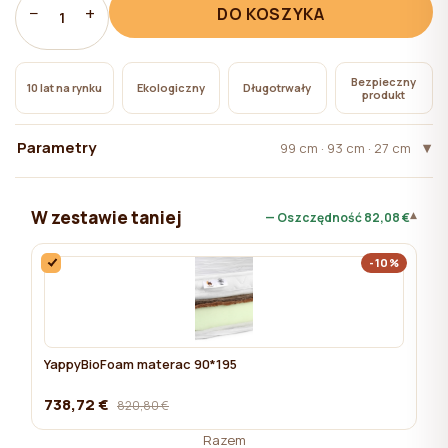
pliki cookie niezbędne do działania witryny, których
−
+
DO KOSZYKA
1
użycie nie wymaga zgody użytkownika.
Bezpieczny
10 lat na rynku
Ekologiczny
Długotrwały
produkt
Parametry
99 cm · 93 cm · 27 cm
W zestawie taniej
▾
— Oszczędność
82,08 €
-10%
YappyBioFoam materac 90*195
738,72 €
820,80 €
Razem