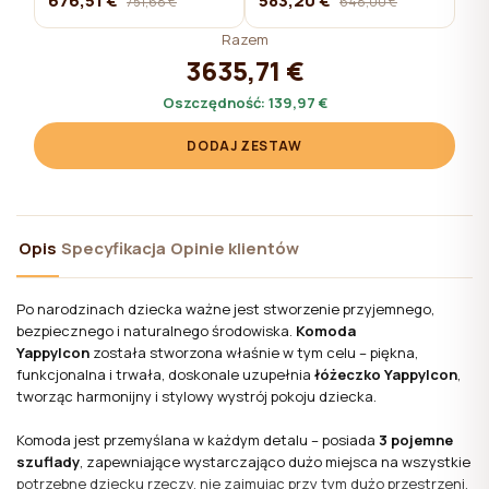
676,51 €
583,20 €
751,68 €
648,00 €
Razem
3635,71 €
Oszczędność:
139,97 €
DODAJ ZESTAW
Opis
Specyfikacja
Opinie klientów
Po narodzinach dziecka ważne jest stworzenie przyjemnego,
bezpiecznego i naturalnego środowiska.
Komoda
YappyIcon
została stworzona właśnie w tym celu – piękna,
funkcjonalna i trwała, doskonale uzupełnia
łóżeczko YappyIcon
,
tworząc harmonijny i stylowy wystrój pokoju dziecka.
Komoda jest przemyślana w każdym detalu – posiada
3 pojemne
szuflady
, zapewniające wystarczająco dużo miejsca na wszystkie
potrzebne dziecku rzeczy, nie zajmując przy tym dużo przestrzeni.