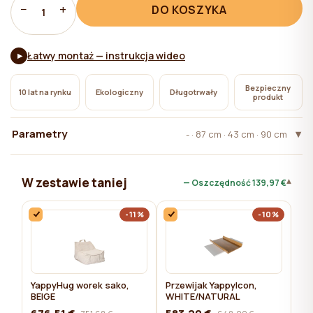
pliki cookie niezbędne do działania witryny, których
−
+
DO KOSZYKA
1
użycie nie wymaga zgody użytkownika.
Łatwy montaż — instrukcja wideo
▶
Bezpieczny
10 lat na rynku
Ekologiczny
Długotrwały
produkt
Parametry
- · 87 cm · 43 cm · 90 cm
W zestawie taniej
▾
— Oszczędność
139,97 €
-11%
-10%
YappyHug worek sako,
Przewijak YappyIcon,
BEIGE
WHITE/NATURAL