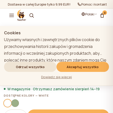
Dostawa w całej Europie tylko 9,99 EUR!
Pomoc i kontakt
0
Polski
Pokaż wszystko
/
YappyIcon meble
Cookies
Używamy własnych i zewnętrznych plików cookie do
▶
przechowywania historii zakupów i gromadzenia
informacji o wcześniej zakupionych produktach, aby
YappyIcon komoda, WHITE
polecać inne produkty, które naszym zdaniem mogą Cię
zainteresować. Aby dowiedzieć się więcej o naszej
Odrzuć wszystko
Akceptuj wszystko
★★★★★
★★★★★
4,9 (22)
polityce plików cookie, kliknij przycisk "Dowiedz się
2 376,00 zł
Dowiedz się więcej
więcej". Użytkownik może wyrazić zgodę na wszystkie
pliki cookie, klikając przycisk "Akceptuj wszystko" lub
W magazynie · Otrzymasz zamówienie sierpień 14–19
odrzucić je, klikając przycisk "Odrzuć wszystko". Jeśli
DOSTĘPNE KOLORY — WHITE
użytkownik witryny kliknie przycisk "Odrzuć wszystkie",
na stronie internetowej przechowywane są techniczne