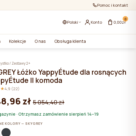
Pomoc i kontakt
0
Polski
Konto
0,00zł
a
Kolekcje
O nas
Obsługa klienta
ystko
/
Zestawy 2+
GREY Łóżko YappyÉtude dla rosnących
ppyÉtude II komoda
★★
★★
4,9 (22)
48,96 zł
5 054,40 zł
azynie · Otrzymasz zamówienie sierpień 14–19
NE KOLORY — SKYGREY