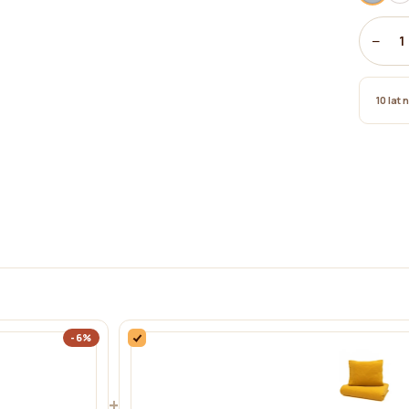
−
1
10 lat 
-6%
+