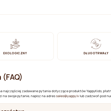
0 cm.
EKOLOGICZNY
DŁUGOTRWAŁY
o wszystkim wytrzeć do sucha.
arówno wizualnie piękna, jak i spełniająca wszelkie standardy
a (FAQ)
ń do przechowywania wszystkiego, co potrzebne na co dzień. Ich
o tyłu.
na najczęściej zadawane pytania dotyczące produktów YappyKids, płatno
zi na swoje pytanie, napisz na adres
sales@yappy.lv
lub zadzwoń pod n
nie jest używany, aby mieć łatwy dostęp do wszystkich