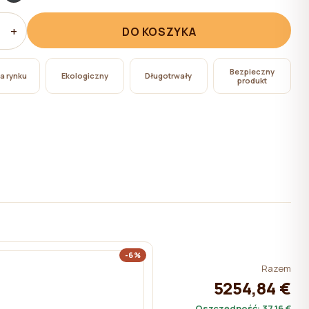
+
DO KOSZYKA
Bezpieczny
na rynku
Ekologiczny
Długotrwały
produkt
-6%
Razem
5254,84 €
Oszczędność:
37,16 €