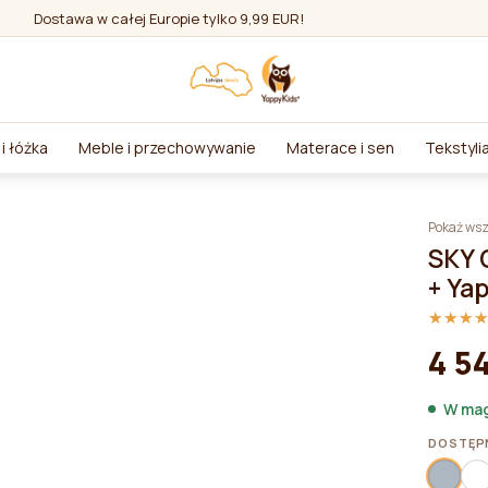
Dostawa w całej Europie tylko 9,99 EUR!
i łóżka
Meble i przechowywanie
Materace i sen
Tekstyli
Pokaż wsz
SKY 
+ Ya
★★★
★★★
4 5
W mag
DOSTĘP