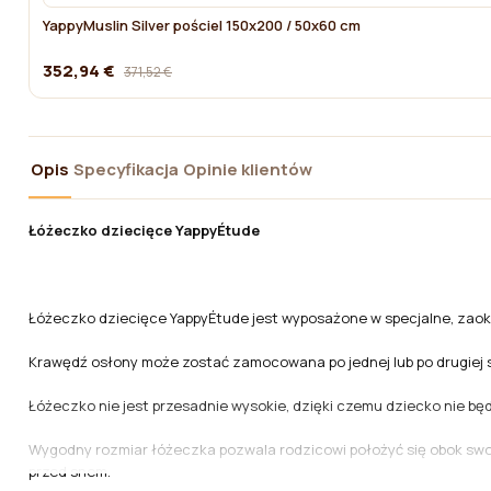
YappyMuslin Silver pościel 150x200 / 50x60 cm
352,94 €
371,52 €
Opis
Specyfikacja
Opinie klientów
Łóżeczko dziecięce YappyÉtude
Łóżeczko dziecięce YappyÉtude jest wyposażone w specjalne, zaokrą
Krawędź osłony może zostać zamocowana po jednej lub po drugiej 
Łóżeczko nie jest przesadnie wysokie, dzięki czemu dziecko nie 
Wygodny rozmiar łóżeczka pozwala rodzicowi położyć się obok swoj
przed snem.