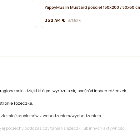
YappyMuslin Mustard pościel 150x200 / 50x60 c
352,94 €
371,52 €
glone boki, dzięki którym wyróżnia się spośród innych łóżeczek.
stronie łóżeczka.
będzie mieć problemów z wchodzeniem/wychodzeniem.
ej pociechy podczas czytania książeczki lub innych aktywności