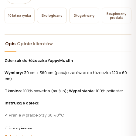
pliki cookie niezbędne do działania witryny, których
użycie nie wymaga zgody użytkownika.
Bezpieczny
10 lat na rynku
Ekologiczny
Długotrwały
produkt
Opis
Opinie klientów
Zderzak do łóżeczka YappyMuslin
Wymiary:
30 cm x 360 cm (pasuje zarówno do łóżeczka 120 x 60
cm)
Tkanina:
100% bawełna (muślin);
Wypełnienie
: 100% poliester
Instrukcje opieki:
✔ Pranie w pralce przy 30-40°C
✔ Nie wybielać