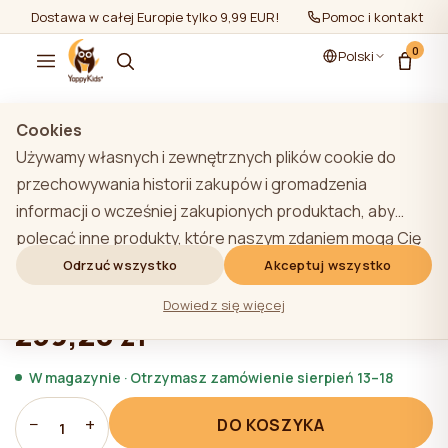
Dostawa w całej Europie tylko 9,99 EUR!
Pomoc i kontakt
0
Polski
Pokaż wszystko
/
Pościel dla noworodków
/
Bumper
Cookies
Używamy własnych i zewnętrznych plików cookie do
przechowywania historii zakupów i gromadzenia
informacji o wcześniej zakupionych produktach, aby
Zderzak do łóżeczka YappyEcru Muslin
polecać inne produkty, które naszym zdaniem mogą Cię
360cm
zainteresować. Aby dowiedzieć się więcej o naszej
Odrzuć wszystko
Akceptuj wszystko
polityce plików cookie, kliknij przycisk "Dowiedz się
★★★★★
★★★★★
4,9 (22)
Dowiedz się więcej
więcej". Użytkownik może wyrazić zgodę na wszystkie
259,20 zł
pliki cookie, klikając przycisk "Akceptuj wszystko" lub
odrzucić je, klikając przycisk "Odrzuć wszystko". Jeśli
W magazynie · Otrzymasz zamówienie sierpień 13–18
użytkownik witryny kliknie przycisk "Odrzuć wszystkie",
−
+
DO KOSZYKA
na stronie internetowej przechowywane są techniczne
1