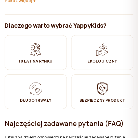
Pokaż więcej
✔ Prasować przy średnim ustawieniu mocy żelazka (muślinu nie
trzeba prasować, aby zachował swój naturalny wygląd)
✔ Powiesić do wyschnięcia
Dlaczego warto wybrać YappyKids?
✔ Produkt nie nadaje się do prania chemicznego
10 LAT NA RYNKU
EKOLOGICZNY
DŁUGOTRWAŁY
BEZPIECZNY PRODUKT
Najczęściej zadawane pytania (FAQ)
Tutaj znajdziesz odpowiedzi na najczęściej zadawane pytania