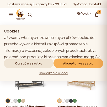
Dostawa w całej Europie tylko 9,99 EUR!
Pomoc i kontakt
0
Polski
Cookies
Używamy własnych i zewnętrznych plików cookie do
Wszystkie produkty
przechowywania historii zakupów i gromadzenia
informacji o wcześniej zakupionych produktach, aby
Filtry
Najbardziej popularne
polecać inne produkty, które naszym zdaniem mogą Cię
zainteresować. Aby dowiedzieć się więcej o naszej
Odrzuć wszystko
Akceptuj wszystko
-12%
polityce plików cookie, kliknij przycisk "Dowiedz się
Dowiedz się więcej
więcej". Użytkownik może wyrazić zgodę na wszystkie
pliki cookie, klikając przycisk "Akceptuj wszystko" lub
odrzucić je, klikając przycisk "Odrzuć wszystko". Jeśli
użytkownik witryny kliknie przycisk "Odrzuć wszystkie",
na stronie internetowej przechowywane są techniczne
YappyHytte łóżko domek,
YappyHytte łóżko domek,