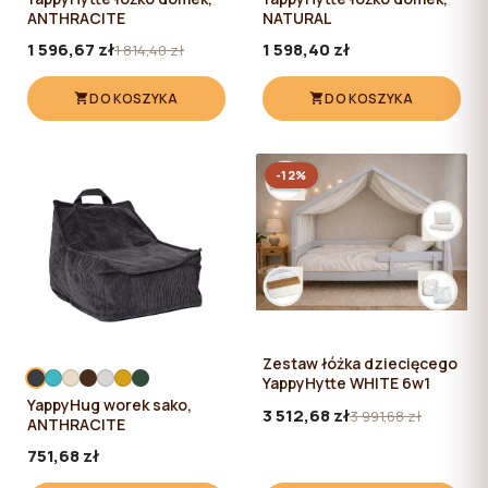
pliki cookie niezbędne do działania witryny, których
ANTHRACITE
NATURAL
użycie nie wymaga zgody użytkownika.
1 596,67 zł
1 598,40 zł
1 814,40 zł
DO KOSZYKA
DO KOSZYKA
-12%
Zestaw łóżka dziecięcego
YappyHytte WHITE 6w1
YappyHug worek sako,
3 512,68 zł
3 991,68 zł
ANTHRACITE
751,68 zł