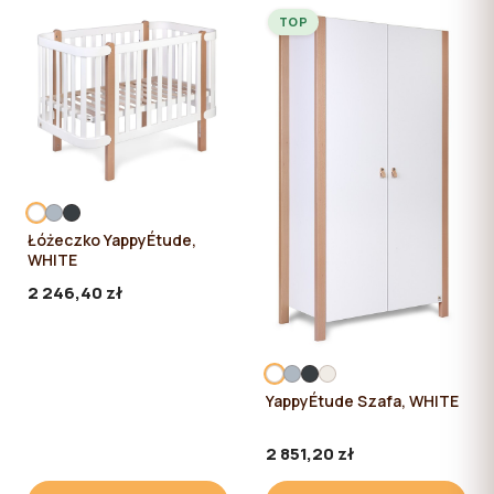
TOP
Łóżeczko YappyÉtude,
WHITE
2 246,40 zł
YappyÉtude Szafa, WHITE
2 851,20 zł