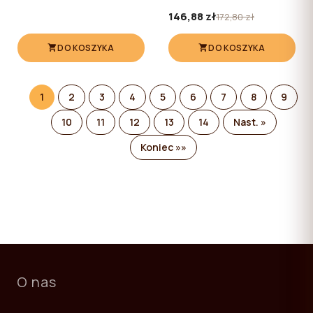
146,88 zł
172,80 zł
DO KOSZYKA
DO KOSZYKA
1
2
3
4
5
6
7
8
9
10
11
12
13
14
Nast. »
Koniec »»
O nas