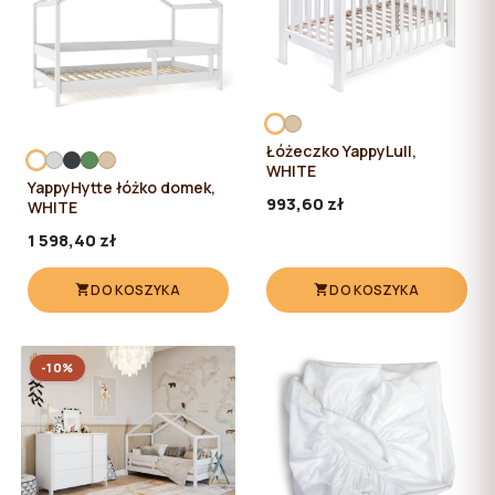
Łóżeczko YappyLull,
WHITE
YappyHytte łóżko domek,
993,60 zł
WHITE
1 598,40 zł
DO KOSZYKA
DO KOSZYKA
-10%