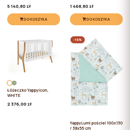
WHITE
5 140,80 zł
1 468,80 zł
DO KOSZYKA
DO KOSZYKA
-16%
Łóżeczko YappyIcon,
WHITE
2 376,00 zł
YappyLumi pościel 100x130
/ 38x55 cm