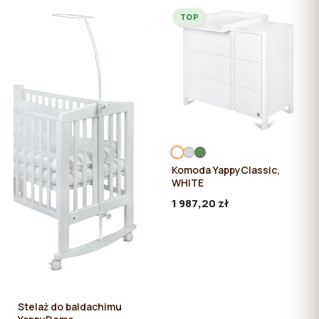
TOP
Komoda YappyClassic,
WHITE
1 987,20 zł
Stelaż do baldachimu