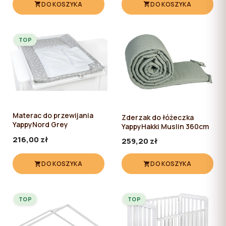
DO KOSZYKA
DO KOSZYKA
TOP
Materac do przewijania
Zderzak do łóżeczka
YappyNord Grey
YappyHakki Muslin 360cm
216,00 zł
259,20 zł
DO KOSZYKA
DO KOSZYKA
TOP
TOP