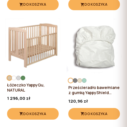
DO KOSZYKA
DO KOSZYKA
Łóżeczko YappyQu,
Prześcieradło bawełniane
NATURAL
z gumką YappyShield
120*60
1 296,00 zł
120,96 zł
DO KOSZYKA
DO KOSZYKA