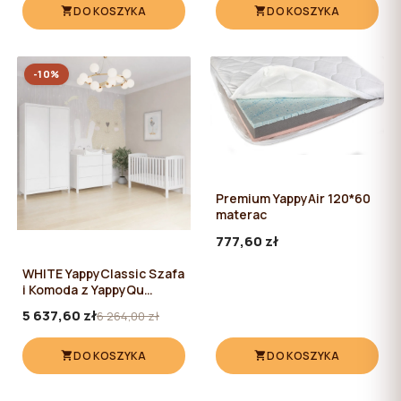
DO KOSZYKA
DO KOSZYKA
-10%
Premium YappyAir 120*60
materac
777,60 zł
WHITE YappyClassic Szafa
i Komoda z YappyQu
łóżeczko
5 637,60 zł
6 264,00 zł
DO KOSZYKA
DO KOSZYKA