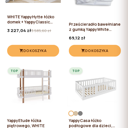
WHITE YappyHytte łóżko
domek + YappyClassic
Prześcieradło bawełniane
Komoda
z gumką YappyWhite
3 227,04 zł
3 585,60 zł
80*60
69,12 zł
DO KOSZYKA
DO KOSZYKA
TOP
TOP
YappyEtude łóżka
YappyCasa łóżko
piętrowego, WHITE
podłogowe dla dzieci,