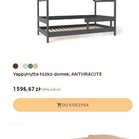
YappyHytte łóżko domek, ANTHRACITE
1 596,67 zł
1 814,40 zł
DO KOSZYKA