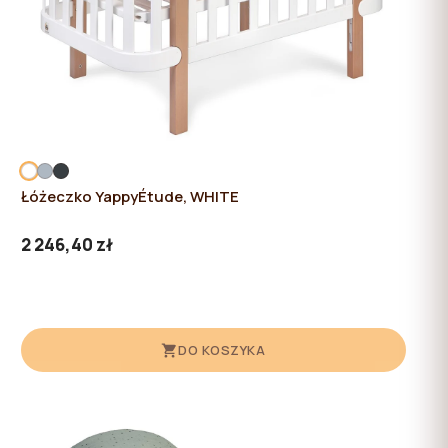
Łóżeczko YappyÉtude, WHITE
2 246,40 zł
DO KOSZYKA