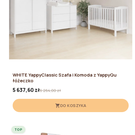
WHITE YappyClassic Szafa i Komoda z YappyQu
łóżeczko
5 637,60 zł
6 264,00 zł
DO KOSZYKA
TOP