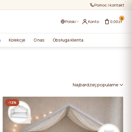
Pomoc i kontakt
0
Polski
Konto
0,00zł
a
Kolekcje
O nas
Obsługa klienta
Najbardziej popularne
-12%