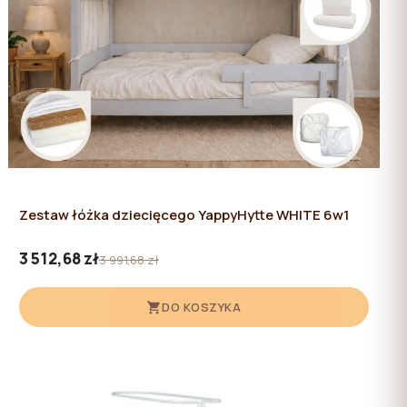
Zestaw łóżka dziecięcego YappyHytte WHITE 6w1
3 512,68 zł
3 991,68 zł
DO KOSZYKA