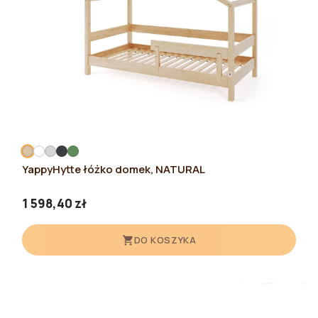
YappyHytte łóżko domek, NATURAL
1 598,40 zł
DO KOSZYKA