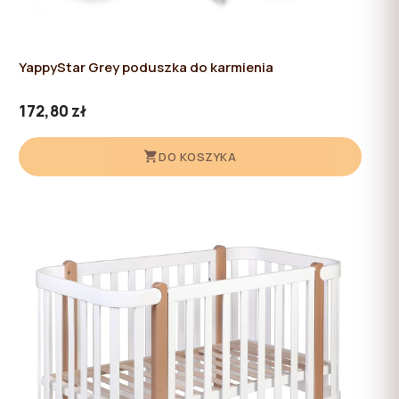
YappyStar Grey poduszka do karmienia
172,80 zł
DO KOSZYKA