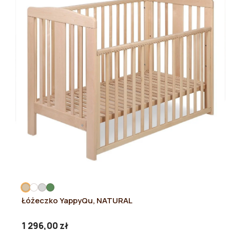
Łóżeczko YappyQu, NATURAL
1 296,00 zł