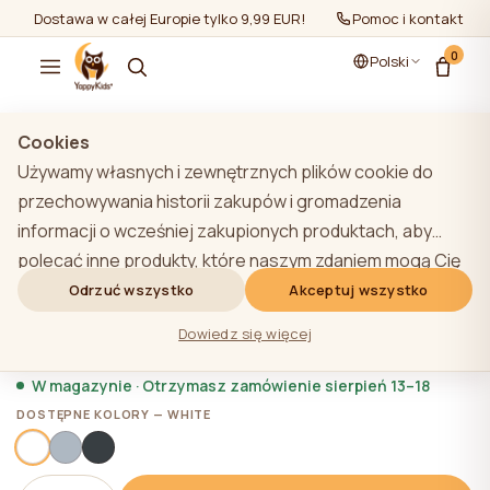
Dostawa w całej Europie tylko 9,99 EUR!
Pomoc i kontakt
0
Polski
Pokaż wszystko
/
YappyÉtude meble
Cookies
Używamy własnych i zewnętrznych plików cookie do
przechowywania historii zakupów i gromadzenia
informacji o wcześniej zakupionych produktach, aby
Łóżeczko YappyÉtude, WHITE
polecać inne produkty, które naszym zdaniem mogą Cię
zainteresować. Aby dowiedzieć się więcej o naszej
Odrzuć wszystko
Akceptuj wszystko
★★★★★
★★★★★
4,9 (22)
polityce plików cookie, kliknij przycisk "Dowiedz się
2 246,40 zł
Dowiedz się więcej
więcej". Użytkownik może wyrazić zgodę na wszystkie
pliki cookie, klikając przycisk "Akceptuj wszystko" lub
W magazynie · Otrzymasz zamówienie sierpień 13–18
odrzucić je, klikając przycisk "Odrzuć wszystko". Jeśli
DOSTĘPNE KOLORY — WHITE
użytkownik witryny kliknie przycisk "Odrzuć wszystkie",
na stronie internetowej przechowywane są techniczne