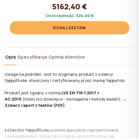
5162,40 €
Oszczędność:
324,00 €
DODAJ ZESTAW
Opis
Specyfikacja
Opinie klientów
Uwaga na podróbki. Jest to oryginalny produkt z kolekcji
YappyEtude, stworzony i certyfikowany przez markę YappyKids.
Produkt jest zgodny z normą
LVS EN 716-1:2017 +
AC:2019
(łóżeczko dziecięce - wymagania i metody badań).
→
Zobacz raport z testów (
PDF
).
Łóżeczko YappyÉtude
posiada specjalnie zaprojektowane,
zaokrąglone boki, które odróżniają je od innych łóżeczek.