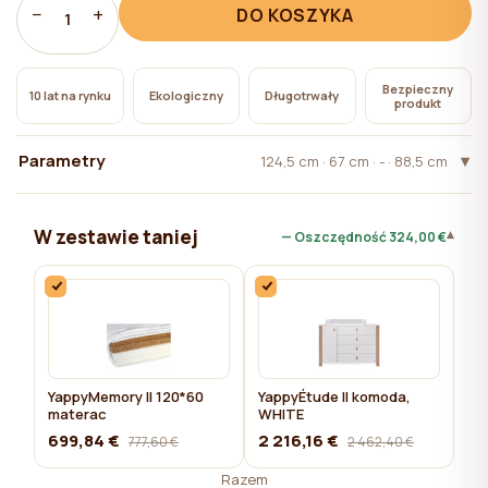
pliki cookie niezbędne do działania witryny, których
−
+
DO KOSZYKA
1
użycie nie wymaga zgody użytkownika.
Bezpieczny
10 lat na rynku
Ekologiczny
Długotrwały
produkt
Parametry
124,5 сm · 67 сm · - · 88,5 сm
W zestawie taniej
▾
— Oszczędność
324,00 €
YappyMemory II 120*60
YappyÉtude II komoda,
materac
WHITE
699,84 €
2 216,16 €
777,60 €
2 462,40 €
Razem