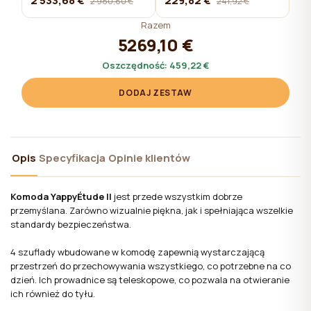
2 533,68 €
229,82 €
2 980,80 €
241,92 €
Razem
5269,10 €
Oszczędność:
459,22 €
DODAJ ZESTAW
Opis
Specyfikacja
Opinie klientów
Komoda YappyÉtude II
jest przede wszystkim dobrze
przemyślana. Zarówno wizualnie piękna, jak i spełniająca wszelkie
standardy bezpieczeństwa.
4 szuflady wbudowane w komodę zapewnią wystarczającą
przestrzeń do przechowywania wszystkiego, co potrzebne na co
dzień. Ich prowadnice są teleskopowe, co pozwala na otwieranie
ich również do tyłu.