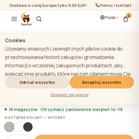
Dostawa w całej Europie tylko 9,99 EUR!
Pomoc i kontakt
0
Polski
Pokaż wszystko
/
Komody
Cookies
Używamy własnych i zewnętrznych plików cookie do
przechowywania historii zakupów i gromadzenia
informacji o wcześniej zakupionych produktach, aby
YappyÉtude II komoda, SKY GREY
polecać inne produkty, które naszym zdaniem mogą Cię
zainteresować. Aby dowiedzieć się więcej o naszej
Odrzuć wszystko
Akceptuj wszystko
★★★★★
★★★★★
4,9 (22)
polityce plików cookie, kliknij przycisk "Dowiedz się
2 505,60 zł
Dowiedz się więcej
więcej". Użytkownik może wyrazić zgodę na wszystkie
pliki cookie, klikając przycisk "Akceptuj wszystko" lub
W magazynie · Otrzymasz zamówienie sierpień 14–19
odrzucić je, klikając przycisk "Odrzuć wszystko". Jeśli
DOSTĘPNE KOLORY — SKYGREY
użytkownik witryny kliknie przycisk "Odrzuć wszystkie",
na stronie internetowej przechowywane są techniczne