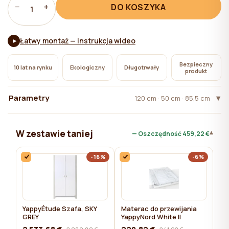
pliki cookie niezbędne do działania witryny, których
−
+
DO KOSZYKA
1
użycie nie wymaga zgody użytkownika.
Łatwy montaż — instrukcja wideo
▶
Bezpieczny
10 lat na rynku
Ekologiczny
Długotrwały
produkt
Parametry
120 сm · 50 cm · 85,5 cm
W zestawie taniej
▾
— Oszczędność
459,22 €
-16%
-6%
YappyÉtude Szafa, SKY
Materac do przewijania
GREY
YappyNord White II