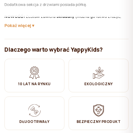
Dodatkowa sekcja z drzwiami posiada półkę.
NOWOŚĆ!
Zestaw zawiera
składany
(można go łatwo złożyć,
gdy nie jest używany, aby mieć łatwy dostęp do wszystkich
Pokaż więcej
szuflad)
drewniana przewijarka o wymiarach 72 x 80 cm.
Przewijarka jest zdejmowana, więc nie trzeba zmieniać komody,
gdy malec urośnie.
Dlaczego warto wybrać YappyKids?
Materiał:
Buk, MDF, płyta wiórowa
Farby i lakiery na bazie wody.
Instrukcje opieki
:
10 LAT NA RYNKU
EKOLOGICZNY
✔ Doraźne czyszczenie z pomocą nawilżonej bawełnianej ścierki.
Po wszystkim wytrzeć do sucha.
Rozmiar szuflady:
68 cm x 36 cm x 10 cm
DŁUGOTRWAŁY
BEZPIECZNY PRODUKT
Kolekcja YappyÉtude