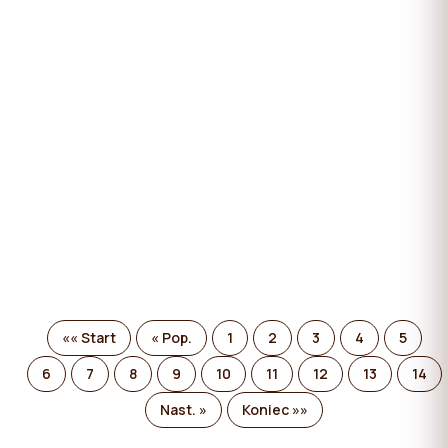
pliki cookie niezbędne do działania witryny, których
użycie nie wymaga zgody użytkownika.
«« Start
« Pop.
1
2
3
4
5
6
7
8
9
10
11
12
13
14
Nast. »
Koniec »»