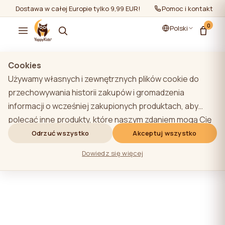
Dostawa w całej Europie tylko 9,99 EUR!
Pomoc i kontakt
0
Polski
Cookies
Używamy własnych i zewnętrznych plików cookie do
Wszystkie produkty
przechowywania historii zakupów i gromadzenia
informacji o wcześniej zakupionych produktach, aby
Filtry
Najbardziej popularne
polecać inne produkty, które naszym zdaniem mogą Cię
Tutaj jeszcze nic nie ma
zainteresować. Aby dowiedzieć się więcej o naszej
Odrzuć wszystko
Akceptuj wszystko
polityce plików cookie, kliknij przycisk "Dowiedz się
Dowiedz się więcej
więcej". Użytkownik może wyrazić zgodę na wszystkie
pliki cookie, klikając przycisk "Akceptuj wszystko" lub
odrzucić je, klikając przycisk "Odrzuć wszystko". Jeśli
użytkownik witryny kliknie przycisk "Odrzuć wszystkie",
na stronie internetowej przechowywane są techniczne