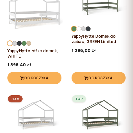
YappyHytte Domek do
zabaw, GREEN Limited
1 296,00 zł
YappyHytte łóżko domek,
WHITE
1 598,40 zł
DO KOSZYKA
DO KOSZYKA
-13%
TOP