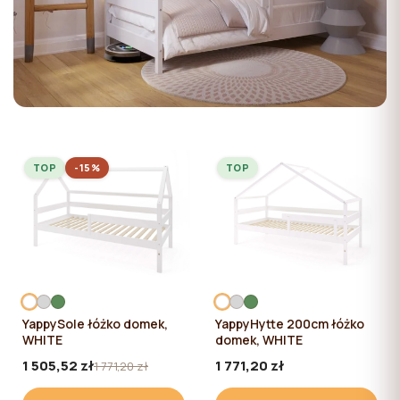
TOP
-15%
TOP
YappySole łóżko domek,
YappyHytte 200cm łóżko
WHITE
domek, WHITE
1 505,52 zł
1 771,20 zł
1 771,20 zł