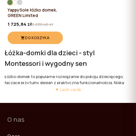
YappySole łóżko domek,
GREEN Limited
1 725,84 zł
2 030,40 zł
DO KOSZYKA
Łóżka-domki dla dzieci - styl
Montessori i wygodny sen
Łóżko-domek to popularne rozwiązanie do pokoju dziecięcego,
łączące przytulny design z praktyczną funkcjonalnością. Niska
konstrukcja w stylu Montessori pozwala dziecku samodzielnie
▼ Lasīt vairāk
wchodzić do łóżka i wychodzić z niego, rozwijając niezależność i
pewność siebie. Łóżko domek dla dzieci jest idealne dla maluchów
od ok. 2. roku życia, gdy przychodzi czas na przejście z łóżeczka
niemowlęcego do większego łóżka dziecięcego.
O nas
Łóżka-domki YappyKids są zaprojektowane z myślą o
bezpieczeństwie, komforcie i codziennym użytkowaniu.