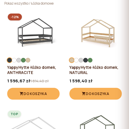
pliki cookie niezbędne do działania witryny, których
Pokaż wszystko
/
Łóżka domowe
użycie nie wymaga zgody użytkownika.
-12%
YappyHytte łóżko domek,
YappyHytte łóżko domek,
ANTHRACITE
NATURAL
1 596,67 zł
1 598,40 zł
1 814,40 zł
DO KOSZYKA
DO KOSZYKA
TOP