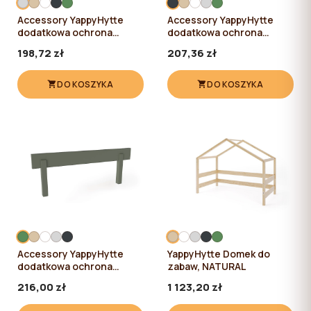
Accessory YappyHytte
Accessory YappyHytte
dodatkowa ochrona
dodatkowa ochrona
boczna 80cm, LIGHT GREY
boczna 80cm,
198,72 zł
207,36 zł
ANTHRACITE
DO KOSZYKA
DO KOSZYKA
Accessory YappyHytte
YappyHytte Domek do
dodatkowa ochrona
zabaw, NATURAL
boczna 80cm, GREEN
216,00 zł
1 123,20 zł