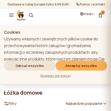
Dostawa w całej Europie tylko 9,99 EUR!
Pomoc i kontakt
0
Polski
Cookies
Używamy własnych i zewnętrznych plików cookie do
przechowywania historii zakupów i gromadzenia
informacji o wcześniej zakupionych produktach, aby
polecać inne produkty, które naszym zdaniem mogą Cię
zainteresować. Aby dowiedzieć się więcej o naszej
Odrzuć wszystko
Akceptuj wszystko
polityce plików cookie, kliknij przycisk "Dowiedz się
Dowiedz się więcej
więcej". Użytkownik może wyrazić zgodę na wszystkie
pliki cookie, klikając przycisk "Akceptuj wszystko" lub
Łóżka domowe
odrzucić je, klikając przycisk "Odrzuć wszystko". Jeśli
użytkownik witryny kliknie przycisk "Odrzuć wszystkie",
Filtry
Najbardziej popularne
na stronie internetowej przechowywane są techniczne