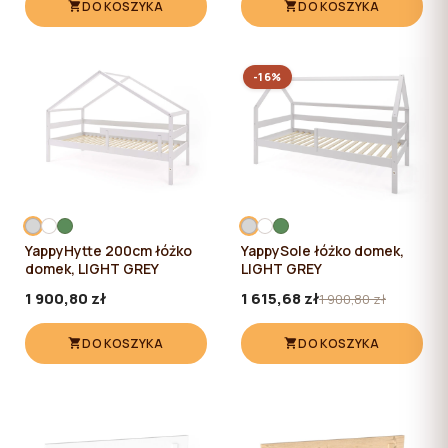
DO KOSZYKA
DO KOSZYKA
-16%
YappyHytte 200cm łóżko
YappySole łóżko domek,
domek, LIGHT GREY
LIGHT GREY
1 900,80 zł
1 615,68 zł
1 900,80 zł
DO KOSZYKA
DO KOSZYKA