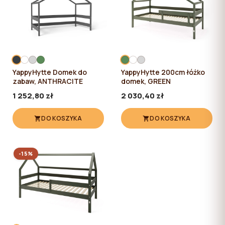
YappyHytte Domek do
YappyHytte 200cm łóżko
zabaw, ANTHRACITE
domek, GREEN
1 252,80 zł
2 030,40 zł
DO KOSZYKA
DO KOSZYKA
-15%