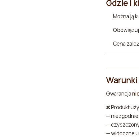
Gdzie i 
Można ją k
Obowiązuj
Cena zale
Warunki
Gwarancja
ni
❌ Produkt uż
— niezgodnie
— czyszczony
— widoczne u