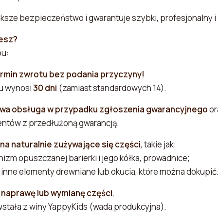
sze bezpieczeństwo i gwarantuje szybki, profesjonalny i 
esz?
pu:
rmin zwrotu bez podania przyczyny!
u wynosi
30 dni
(zamiast standardowych 14).
owa obsługa w przypadku zgłoszenia gwarancyjnego
or
lientów z przedłużoną gwarancją.
 na naturalnie zużywające się części
, takie jak:
izm opuszczanej barierki i jego kółka, prowadnice;
 inne elementy drewniane lub okucia, które można dokupić
naprawę lub wymianę części
,
wstała z winy YappyKids (wada produkcyjna).