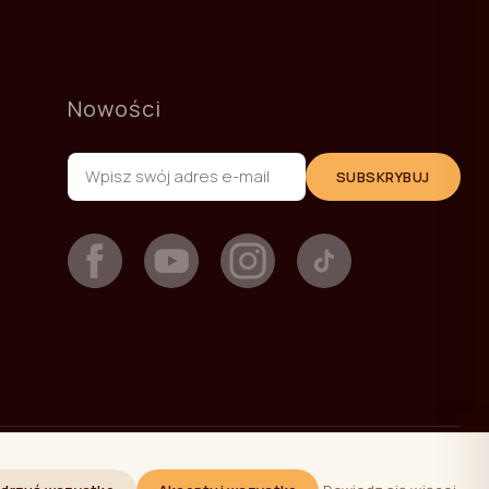
Nowości
SUBSKRYBUJ
+371 27293780
sales@yappy.lv