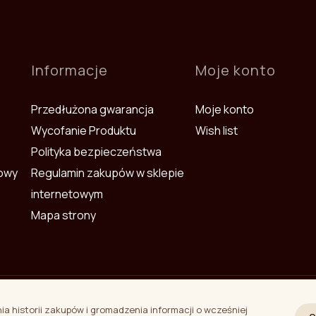
Informacje
Moje konto
Przedłużona gwarancja
Moje konto
Wycofanie Produktu
Wish list
Polityka bezpieczeństwa
mowy
Regulamin zakupów w sklepie
internetowym
Mapa strony
 Rīga, Latvia
 historii zakupów i gromadzenia informacji o wcześniej