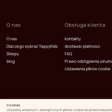
O nas
Obsługa klienta
О nas
kontakty
Dlaczego wybrać YappyKids
dostawa i platnosci
Sklepy
FAQ
blog
Prawo odstąpienia od u
Ustawienia plików cookie
Cookies
SIA Yappy Kids · Reg. Nr. 40103862792 · Zemitāna iela 9, LV-1024,
Używamy własnych i zewnętrznych plików cookie do przechowywania