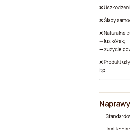
❌ Uszkodzen
❌ Ślady samod
❌ Naturalne zu
— luz kółek;
— zużycie po
❌ Produkt uż
itp.
Naprawy
Standardo
Jeśli koni