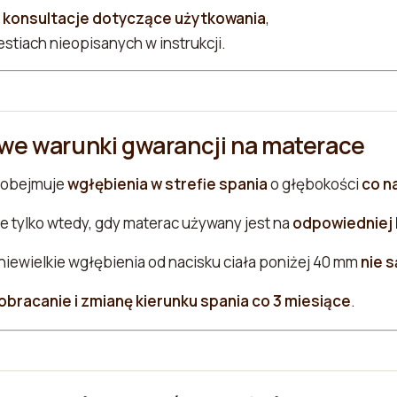
 konsultacje dotyczące użytkowania
,
stiach nieopisanych w instrukcji.
we warunki gwarancji na materace
 obejmuje
wgłębienia w strefie spania
o głębokości
co n
 tylko wtedy, gdy materac używany jest na
odpowiedniej 
niewielkie wgłębienia od nacisku ciała poniżej 40 mm
nie 
obracanie i zmianę kierunku spania co 3 miesiące
.