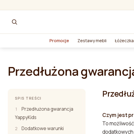
Promocje
Zestawy mebli
Łóżeczka 
Przedłużona gwarancj
Przedłu
SPIS TREŚCI
Przedłużona gwarancja
Czym jest p
YappyKids
To możliwość 
Dodatkowe warunki
dodatkowych 