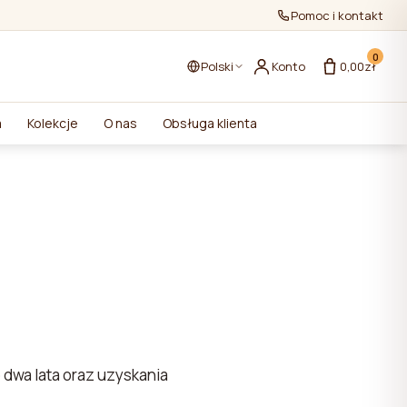
Pomoc i kontakt
0
Polski
Konto
0,00zł
a
Kolekcje
O nas
Obsługa klienta
 dwa lata oraz uzyskania