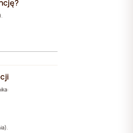
ncję?
).
cji
ika:
ia).