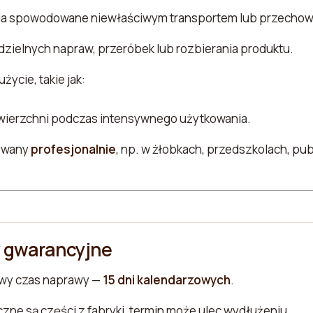
ia spowodowane niewłaściwym transportem lub przecho
zielnych napraw, przeróbek lub rozbierania produktu.
życie, takie jak:
wierzchni podczas intensywnego użytkowania.
ywany
profesjonalnie
, np. w żłobkach, przedszkolach, pu
 gwarancyjne
wy czas naprawy —
15 dni kalendarzowych
.
eczne są części z fabryki, termin może ulec wydłużeniu.