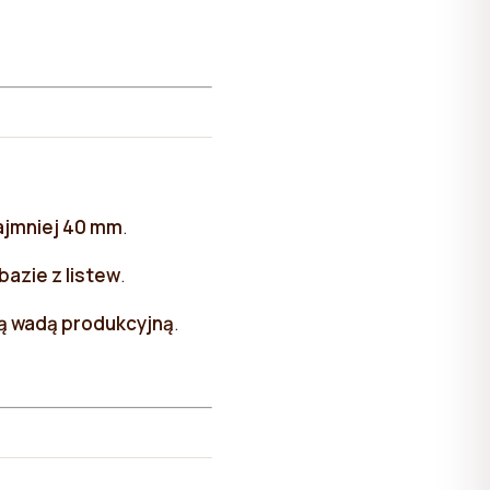
ajmniej 40 mm
.
bazie z listew
.
są wadą produkcyjną
.