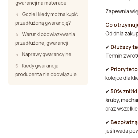
gwarancji na materace
Zapewnia więk
Gdzie i kiedy można kupić
przedłużoną gwarancję?
Co otrzymuj
Od dnia zaku
Warunki obowiązywania
przedłużonej gwarancji
✔
Dłuższy te
Naprawy gwarancyjne
Termin zwrot
Kiedy gwarancja
✔
Priorytet
producenta nie obowiązuje
kolejce dla k
✔
50% zniżki
śruby, mechan
oraz wszelkie
✔
Bezpłatną 
jeśli wada po