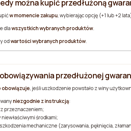
kiedy można kupić przedłużoną gwara
upić
w momencie zakupu
, wybierając opcję (+1 lub +2 lata
e dla
wszystkich wybranych produktów
.
ży od
wartości wybranych produktów
.
 obowiązywania przedłużonej gwaran
e obowiązuje
, jeśli uszkodzenie powstało z winy użytkown
ywany
niezgodnie z instrukcją
:
 z przeznaczeniem;
 niewłaściwymi środkami;
szkodzenia mechaniczne (zarysowania, pęknięcia, złaman