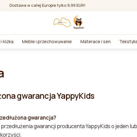
Dostawa w całej Europie tylko 9,99 EUR!
i łóżka
Meble i przechowywanie
Materace i sen
Tekstyli
a
żona gwarancja YappyKids
rzedłużona gwarancja?
przedłużenia gwarancji producenta YappyKids o jeden lub
korzyści.