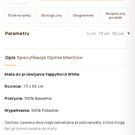
pliki cookie niezbędne do działania witryny, których
użycie nie wymaga zgody użytkownika.
Bezpieczny
10 lat na rynku
Ekologiczny
Długotrwały
produkt
Parametry
4 cm · 73 cm · 55 cm
Opis
Specyfikacja
Opinie klientów
Mata do przewijania
YappyNord White
Rozmiar:
73 x 55 cm
Pokrycie:
100% Bawełna
Wypełnienie:
100% Poliester
Zestaw zawiera dwa nieprzemakalne prześcieradła, które mogą
być przymocowane do maty.