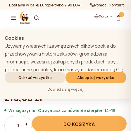
Dostawa w całej Europie tylko 9,99 EUR!
Pomoc i kontakt
0
Polski
Pokaż wszystko
/
Stoliki na przewijak Materace
Cookies
Używamy własnych i zewnętrznych plików cookie do
TOP
przechowywania historii zakupów i gromadzenia
informacji o wcześniej zakupionych produktach, aby
Materac do przewijania YappyNord
polecać inne produkty, które naszym zdaniem mogą Cię
White
zainteresować. Aby dowiedzieć się więcej o naszej
Odrzuć wszystko
Akceptuj wszystko
polityce plików cookie, kliknij przycisk "Dowiedz się
★★★★★
★★★★★
4,9 (22)
Dowiedz się więcej
więcej". Użytkownik może wyrazić zgodę na wszystkie
216,00 zł
pliki cookie, klikając przycisk "Akceptuj wszystko" lub
odrzucić je, klikając przycisk "Odrzuć wszystko". Jeśli
W magazynie · Otrzymasz zamówienie sierpień 14–19
użytkownik witryny kliknie przycisk "Odrzuć wszystkie",
−
+
DO KOSZYKA
na stronie internetowej przechowywane są techniczne
1